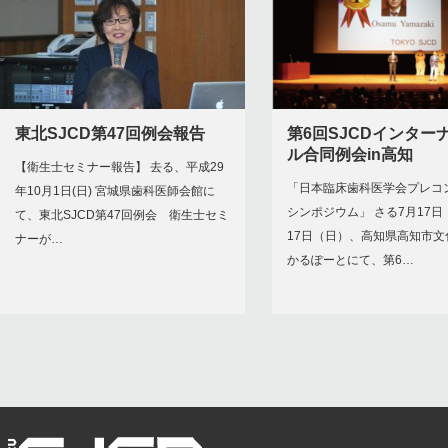
東北SJCD第47回例会報告
第6回SJCDインター
ル合同例会in高知
【衛生士セミナー報告】 去る、平成29
「日本臨床歯科医学会プレコ
年10月1日(日) 宮城県歯科医師会館に
シンポジウム」 さる7月17
て、東北SJCD第47回例会 衛生士セミ
17日（日）、高知県高知市文
ナーが…
かるぽーとにて、第6…